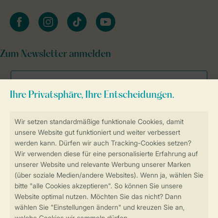
facebook
instagram
tiktok
youtube
Zum Newsletter anmelden
Sicher und schnell zur Online-Buchung
SSL-Verschlüsselung
Sichere Datenübertragung
Sicheres Bezahlen