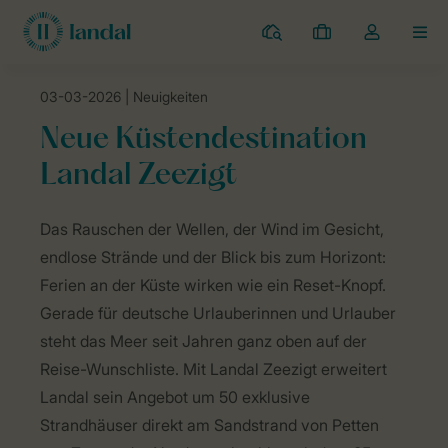
Campingplätze
Meine
Dropdown-
MEN
Buchungen
Menü
meines
03-03-2026
| Neuigkeiten
Kontos
Landal Camping
Neuigkeiten
Neue Küstendestination Landal Zeez
öffnen
Neue Küstendestination
Landal Zeezigt
PTN
Das Rauschen der Wellen, der Wind im Gesicht,
4SH1
endlose Strände und der Blick bis zum Horizont:
Ferien an der Küste wirken wie ein Reset-Knopf.
Gerade für deutsche Urlauberinnen und Urlauber
steht das Meer seit Jahren ganz oben auf der
Reise-Wunschliste. Mit Landal Zeezigt erweitert
Landal sein Angebot um 50 exklusive
Strandhäuser direkt am Sandstrand von Petten