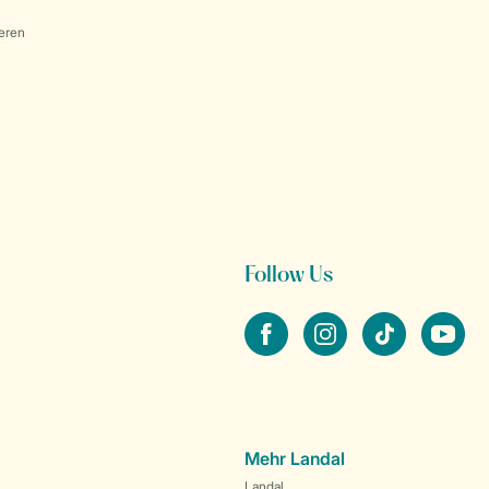
eren
Follow Us
facebook
instagram
tiktok
youtube
Mehr Landal
Landal