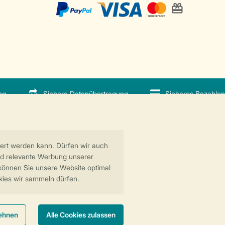
ng
Sichere Datenübertragung
Sicheres Bezahlen
 GreenParks GmbH