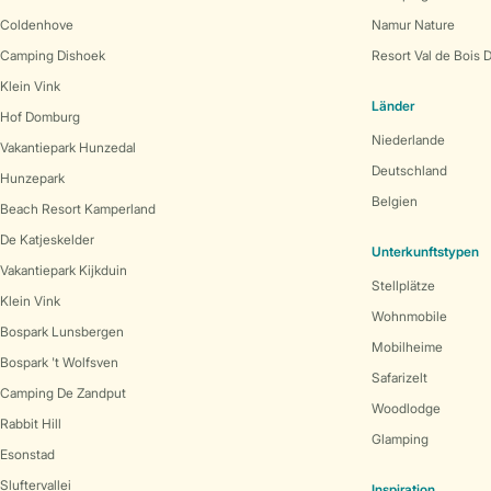
Coldenhove
Namur Nature
Camping Dishoek
Resort Val de Bois 
Klein Vink
Länder
Hof Domburg
Niederlande
Vakantiepark Hunzedal
Deutschland
Hunzepark
Belgien
Beach Resort Kamperland
De Katjeskelder
Unterkunftstypen
Vakantiepark Kijkduin
Stellplätze
Klein Vink
Wohnmobile
Bospark Lunsbergen
Mobilheime
Bospark 't Wolfsven
Safarizelt
Camping De Zandput
Woodlodge
Rabbit Hill
Glamping
Esonstad
Sluftervallei
Inspiration