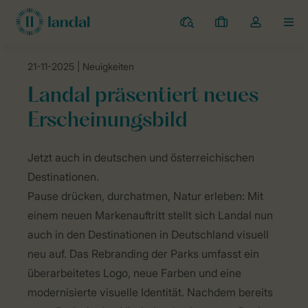
Campingplätze
Meine
Dropdown-
MEN
Buchungen
Menü
meines
21-11-2025
| Neuigkeiten
Kontos
Landal Camping
Neuigkeiten
Landal präsentiert neues Erscheinun
öffnen
Landal präsentiert neues
Erscheinungsbild
Jetzt
auch
in
deutschen
und
österreichischen
Destinationen.
Pause
dr
ücken
,
durchatmen
,
Natur
erleben
:
Mit
einem
neuen
Markenauftritt
stellt
sich
Landal nun
auch
in den
Destinationen
in Deutschland
visuell
neu auf. Das Rebranding der Parks
umfasst
ein
überarbeitetes
Logo,
neue
Farben
und
eine
modernisierte
visuelle
Identität
.
Nachdem
bereits