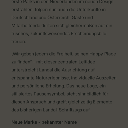
erste
Parks in den
Niederlanden
im
neuen
Design
erstrahlen
,
folgen
nun
auch
die
Unterkünfte
in
Deutschland und
Österreich
.
Gäste
und
Mitarbeitende
dürfen
sich
gleichermaßen
auf
ein
frisches
,
zukunftsweisendes
Erscheinungsbild
freuen
.
„Wir geben jedem die Freiheit, seinen Happy Place
zu finden“ – mit dieser zentralen Leitidee
unterstreicht Landal die Ausrichtung auf
entspannte Naturerlebnisse, individuelle Auszeiten
und pers
önliche Erholung. Das neue Logo, ein
stilisiertes Pausensymbol, steht sinnbildlich für
diesen Anspruch und greift gleichzeitig Elemente
des bisherigen Landal-Schriftzugs auf.
Neue Marke - bekannter Name