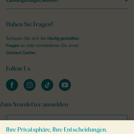
Zahlungsmöglichkeiten
Haben Sie Fragen?
Schauen Sie sich die
häufig gestellten
Fragen
an oder kontaktieren Sie unser
Contact Center
.
Follow Us
facebook
instagram
tiktok
youtube
Zum Newsletter anmelden