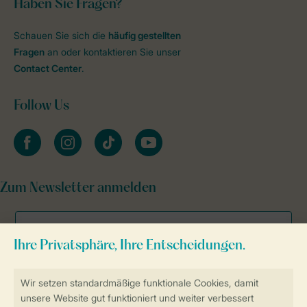
Haben Sie Fragen?
Schauen Sie sich die
häufig gestellten
Fragen
an oder kontaktieren Sie unser
Contact Center
.
Follow Us
facebook
instagram
tiktok
youtube
Zum Newsletter anmelden