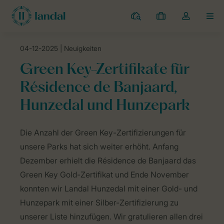
Campingplätze
Meine
Dropdown-
MEN
Buchungen
Menü
meines
04-12-2025
| Neuigkeiten
Kontos
Landal Camping
Neuigkeiten
Green Key-Zertifikate für Résidenc
öffnen
Green Key-Zertifikate für
Résidence de Banjaard,
Hunzedal und Hunzepark
Die Anzahl der Green Key-Zertifizierungen für
unsere Parks hat sich weiter erhöht. Anfang
Dezember erhielt die Résidence de Banjaard das
Green Key Gold-Zertifikat und Ende November
konnten wir Landal Hunzedal mit einer Gold- und
Hunzepark mit einer Silber-Zertifizierung zu
unserer Liste hinzufügen. Wir gratulieren allen drei