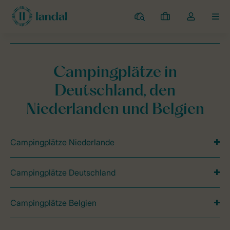
Campingplätze
Meine
Dropdown-
MEN
Buchungen
Menü
meines
Kontos
Landal Camping
Mein Urlaub im Grünen
Reklamationen
öffnen
Campingplätze in
Deutschland, den
Niederlanden und Belgien
Campingplätze Niederlande
Campingplätze Deutschland
Campingplätze Belgien