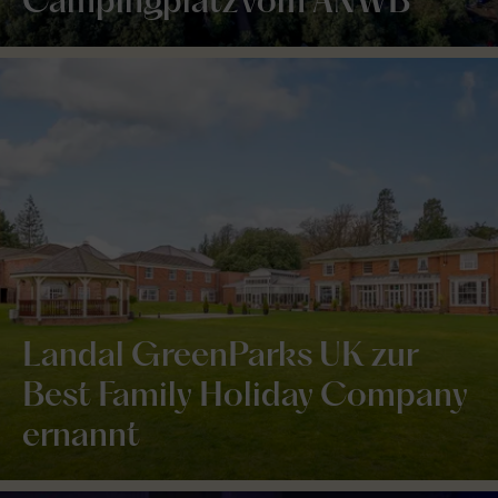
Campingplatz vom ANWB
Landal GreenParks UK zur
Best Family Holiday Company
ernannt