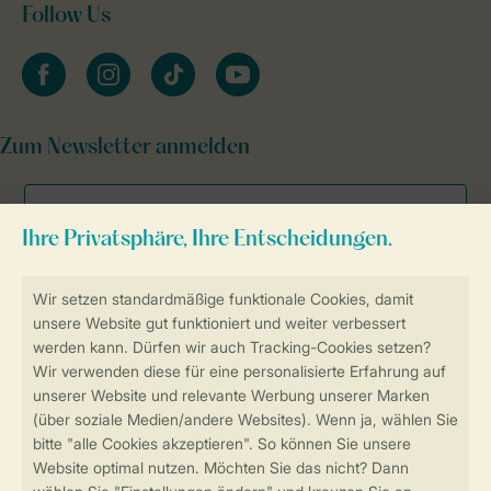
Follow Us
facebook
instagram
tiktok
youtube
Zum Newsletter anmelden
Sicher und schnell zur Online-Buchung
SSL-Verschlüsselung
Sichere Datenübertragung
Sicheres Bezahlen