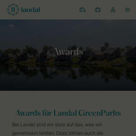
Campingplätze
Meine
Dropdown-
MEN
Buchungen
Menü
meines
Kontos
Landal Camping
Mein Urlaub im Grünen
Awards
öffnen
Awards für Landal GreenParks
Bei Landal sind wir stolz auf das, was wir
gemeinsam leisten. Dazu zählen auch die