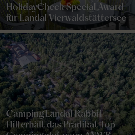
HolidayCheck Special Award
für Landal Vierwaldstättersee
Camping Landal Rabbit
Hill erhält das Prädikat Top