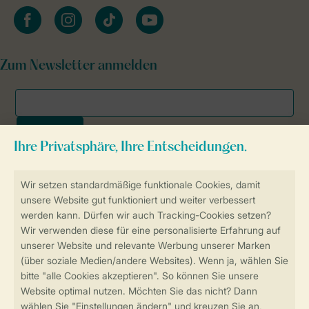
facebook
instagram
tiktok
youtube
Zum Newsletter anmelden
Sicher und schnell zur Online-Buchung
SSL-Verschlüsselung
Sichere Datenübertragung
Sicheres Bezahlen
Sicherstellung Deiner Privatsphäre