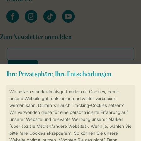
facebook
instagram
tiktok
youtube
Zum Newsletter anmelden
Sicher und schnell zur Online-Buchung
SSL-Verschlüsselung
Sichere Datenübertragung
Sicheres Bezahlen