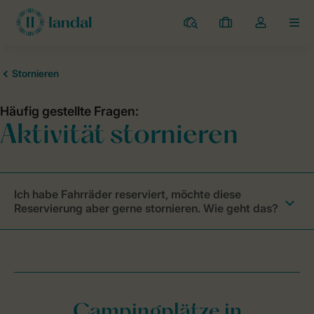
Campingplätze
Meine
Dropdown-
MEN
Buchungen
Menü
meines
Kontos
öffnen
Ich habe Fahrräder reserviert, möchte diese
Reservierung aber gerne stornieren. Wie geht das?
Campingplätze in