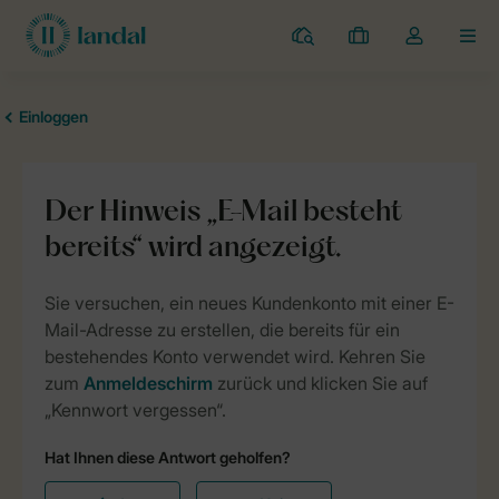
Campingplätze
Meine
Dropdown-
MEN
Buchungen
Menü
meines
Kontos
öffnen