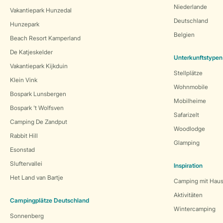
Niederlande
Vakantiepark Hunzedal
Deutschland
Hunzepark
Belgien
Beach Resort Kamperland
De Katjeskelder
Unterkunftstypen
Vakantiepark Kijkduin
Stellplätze
Klein Vink
Wohnmobile
Bospark Lunsbergen
Mobilheime
Bospark 't Wolfsven
Safarizelt
Camping De Zandput
Woodlodge
Rabbit Hill
Glamping
Esonstad
Sluftervallei
Inspiration
Het Land van Bartje
Camping mit Haus
Aktivitäten
Campingplätze Deutschland
Wintercamping
Sonnenberg