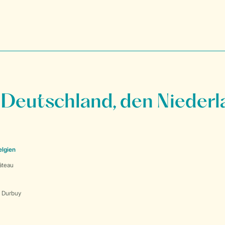
 Deutschland, den Niederl
elgien
âteau
s Durbuy