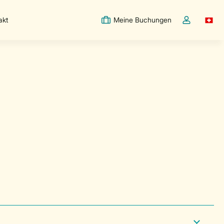
akt
Meine Buchungen
Switc
Dropdown-Me