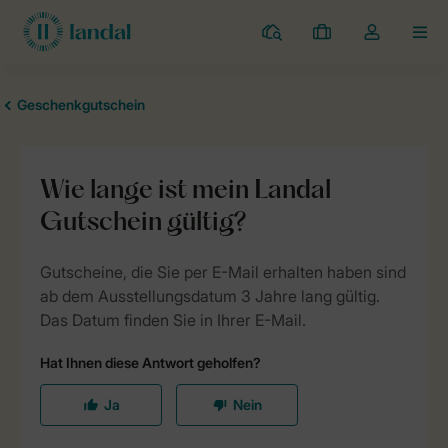
Campingplätze
Meine
Dropdown-
MEN
Buchungen
Menü
meines
Kontos
öffnen