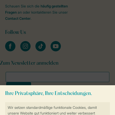
Schauen Sie sich die
häufig gestellten
Fragen
an oder kontaktieren Sie unser
Contact Center
.
Follow Us
facebook
instagram
tiktok
youtube
Zum Newsletter anmelden
Sicher und schnell zur Online-Buchung