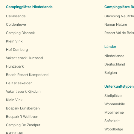
Campingplätze Niederlande
Campingplätze B
Callassande
Glamping Neufch
Coldenhove
Namur Nature
Camping Dishoek
Resort Val de Boi
Klein Vink
Länder
Hof Domburg
Niederlande
Vakantiepark Hunzedal
Deutschland
Hunzepark
Belgien
Beach Resort Kamperland
De Katjeskelder
Unterkunftstypen
Vakantiepark Kijkduin
Stellplätze
Klein Vink
Wohnmobile
Bospark Lunsbergen
Mobilheime
Bospark 't Wolfsven
Safarizelt
Camping De Zandput
Woodlodge
Rabbit Hill