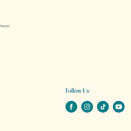
tieren
Follow Us
facebook
instagram
tiktok
youtube