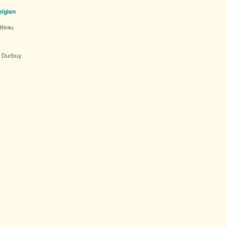
elgien
âteau
s Durbuy