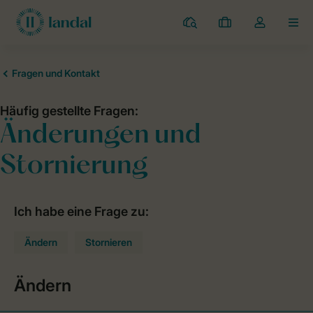
Campingplätze
Meine
Dropdown-
MEN
Buchungen
Menü
meines
Kontos
öffnen