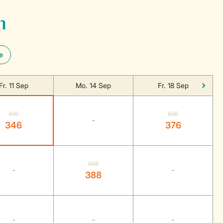
n
e
Fr. 11 Sep
Mo. 14 Sep
Fr. 18 Sep
616
606
-
346
376
568
-
-
388
-
-
-