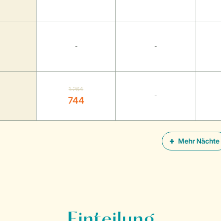
-
-
1.264
-
744
Mehr Nächte
Einteilung