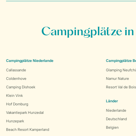
Campingplätze in
Campingplätze Niederlande
Campingplätze B
Callassande
Glamping Neufch
Coldenhove
Namur Nature
Camping Dishoek
Resort Val de Boi
Klein Vink
Länder
Hof Domburg
Niederlande
Vakantiepark Hunzedal
Deutschland
Hunzepark
Belgien
Beach Resort Kamperland