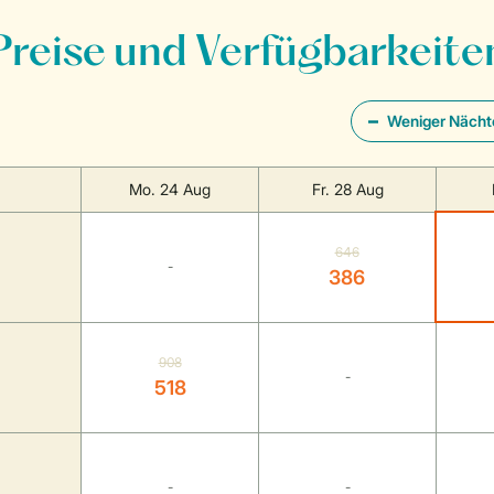
Preise und Verfügbarkeite
Weniger Nächt
Mo. 24 Aug
Fr. 28 Aug
646
-
386
908
-
518
-
-