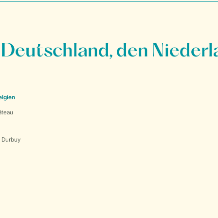
 Deutschland, den Niederl
elgien
âteau
s Durbuy