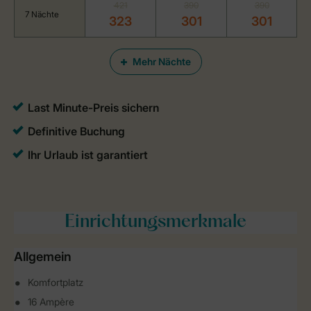
421
390
390
7 Nächte
323
301
301
Mehr Nächte
Einrichtungsmerkmale
Allgemein
Komfortplatz
16 Ampère