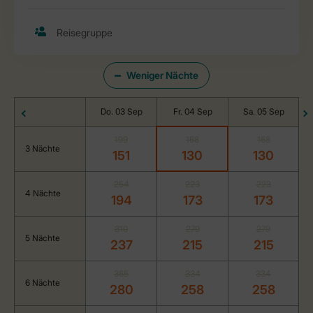
Weniger Nächte
Do. 03 Sep
Fr. 04 Sep
Sa. 05 Sep
199
168
168
3 Nächte
151
130
130
254
223
223
4 Nächte
194
173
173
310
279
279
5 Nächte
237
215
215
365
334
334
6 Nächte
280
258
258