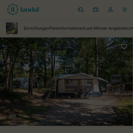
Campingplätze
Meine
Dropdown-
MEN
Buchungen
Menü
meines
Kontos
öffnen
1/11