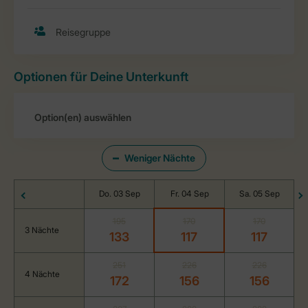
Optionen für Deine Unterkunft
Weniger Nächte
Do. 03 Sep
Fr. 04 Sep
Sa. 05 Sep
195
170
170
3 Nächte
133
117
117
251
226
226
4 Nächte
172
156
156