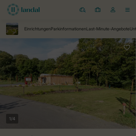
Campingplätze
Meine
Dropdown-
MEN
Buchungen
Menü
meines
Kontos
öffnen
1/4