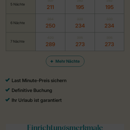
307
282
282
5 Nächte
211
195
195
364
339
339
6 Nächte
250
234
234
420
395
395
7 Nächte
289
273
273
Mehr Nächte
Einrichtungsmerkmale