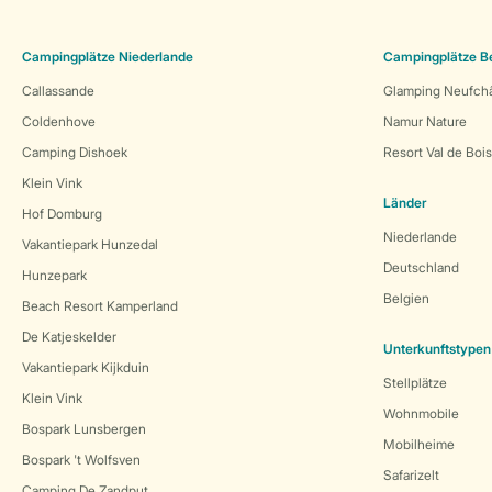
Campingplätze Niederlande
Campingplätze B
Callassande
Glamping Neufch
Coldenhove
Namur Nature
Camping Dishoek
Resort Val de Boi
Klein Vink
Länder
Hof Domburg
Niederlande
Vakantiepark Hunzedal
Deutschland
Hunzepark
Belgien
Beach Resort Kamperland
De Katjeskelder
Unterkunftstypen
Vakantiepark Kijkduin
Stellplätze
Klein Vink
Wohnmobile
Bospark Lunsbergen
Mobilheime
Bospark 't Wolfsven
Safarizelt
Camping De Zandput