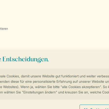
tieren
Follow Us
facebook
instagram
tiktok
youtube