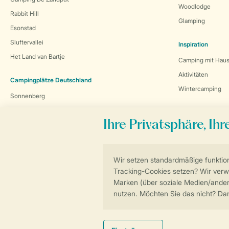
Woodlodge
Rabbit Hill
Glamping
Esonstad
Sluftervallei
Inspiration
Het Land van Bartje
Camping mit Haus
Aktivitäten
Campingplätze Deutschland
Wintercamping
Sonnenberg
Warsberg
Wirfttal
Haben Sie Fragen?
Schauen Sie sich die
häufig gestellten
Fragen
an oder kontaktieren Sie unser
Contact Center
.