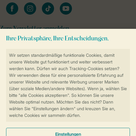
facebook
instagram
tiktok
youtube
Zum Newsletter anmelden
Sicher und schnell zur Online-Buchung
SSL-Verschlüsselung
Sichere Datenübertragung
Sicheres Bezahlen
Sicherstellung Deiner Privatsphäre