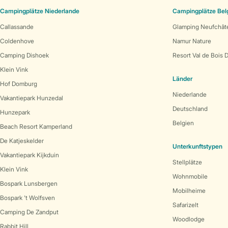
Campingplätze Niederlande
Campingplätze Bel
Callassande
Glamping Neufchât
Coldenhove
Namur Nature
Camping Dishoek
Resort Val de Bois 
Klein Vink
Länder
Hof Domburg
Niederlande
Vakantiepark Hunzedal
Deutschland
Hunzepark
Belgien
Beach Resort Kamperland
De Katjeskelder
Unterkunftstypen
Vakantiepark Kijkduin
Stellplätze
Klein Vink
Wohnmobile
Bospark Lunsbergen
Mobilheime
Bospark 't Wolfsven
Safarizelt
Camping De Zandput
Woodlodge
Rabbit Hill