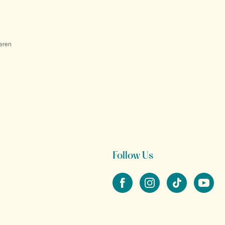
eren
Follow Us
facebook
instagram
tiktok
youtube