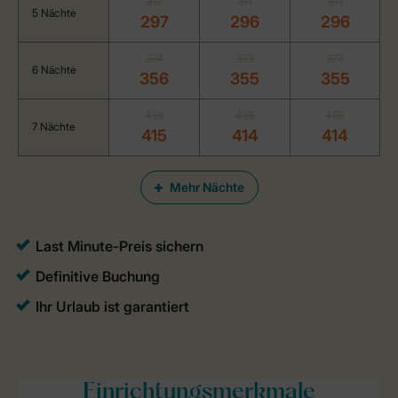
312
311
311
5 Nächte
297
296
296
374
373
373
6 Nächte
356
355
355
436
435
435
7 Nächte
415
414
414
Mehr Nächte
Einrichtungsmerkmale