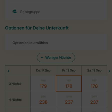
Optionen für Deine Unterkunft
Weniger Nächte
Do. 17 Sep
Fr. 18 Sep
Sa. 19 Sep
188
187
187
3 Nächte
179
178
178
250
249
249
4 Nächte
238
237
237