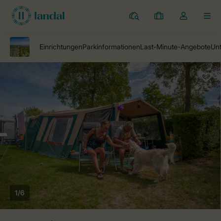
Campingplätze
Meine
Dropdown-
MEN
Buchungen
Menü
meines
Kontos
öffnen
1/6