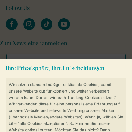
Follow Us
facebook
instagram
tiktok
youtube
Zum Newsletter anmelden
Sicher und schnell zur Online-Buchung
SSL-Verschlüsselung
Sichere Datenübertragung
Sicheres Bezahlen