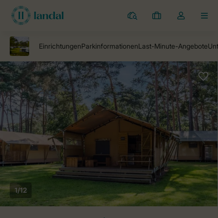
Campingplätze
Meine
Dropdown-
MEN
Buchungen
Menü
meines
Kontos
öffnen
1/12