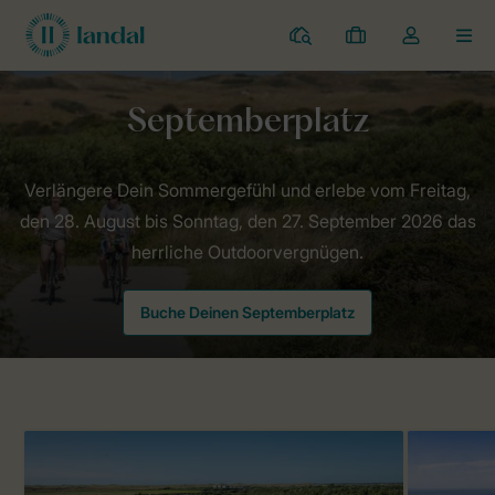
Campingplätze
Meine
Dropdown-
MEN
Buchungen
Menü
meines
Kontos
Landal Camping
Angebote
Septemberplatz
öffnen
Verlängere Dein Sommergefühl und erlebe vom Freitag,
den 28. August bis Sonntag, den 27. September 2026 das
herrliche Outdoorvergnügen.
Buche Deinen Septemberplatz