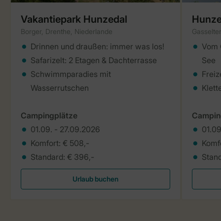
Vakantiepark Hunzedal
Hunze
Borger, Drenthe, Niederlande
Gasselter
Drinnen und draußen: immer was los!
Vom G
Safarizelt: 2 Etagen & Dachterrasse
See
Schwimmparadies mit
Freiz
Wasserrutschen
Klett
Campingplätze
Campin
01.09. - 27.09.2026
01.09
Komfort: € 508,-
Komfo
Standard: € 396,-
Stand
Urlaub buchen