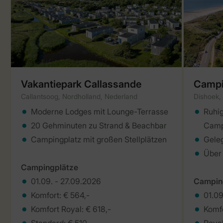
Vakantiepark Callassande
Campi
Callantsoog, Nordholland, Nederland
Dishoek,
Moderne Lodges mit Lounge-Terrasse
Ruhig
20 Gehminuten zu Strand & Beachbar
Camp
Campingplatz mit großen Stellplätzen
Geleg
Über
Campingplätze
01.09. - 27.09.2026
Campin
Komfort: € 564,-
01.09
Komfort Royal: € 618,-
Komfo
Standard: € 510,-
Royal