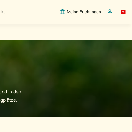
akt
Meine Buchungen
Switc
Dropdown-Me
und in den
gplätze.