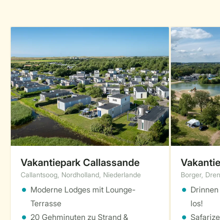
Vakantiepark Callassande
Vakanti
Callantsoog, Nordholland, Niederlande
Borger, Dren
Moderne Lodges mit Lounge-
Drinnen
Terrasse
los!
20 Gehminuten zu Strand &
Safarize