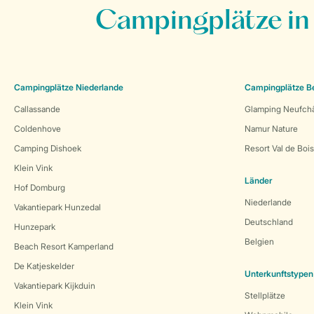
Campingplätze in
Campingplätze Niederlande
Campingplätze B
Callassande
Glamping Neufch
Coldenhove
Namur Nature
Camping Dishoek
Resort Val de Boi
Klein Vink
Länder
Hof Domburg
Niederlande
Vakantiepark Hunzedal
Deutschland
Hunzepark
Belgien
Beach Resort Kamperland
De Katjeskelder
Unterkunftstypen
Vakantiepark Kijkduin
Stellplätze
Klein Vink