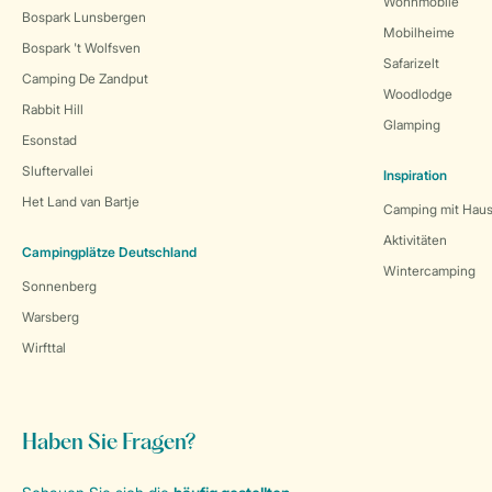
Wohnmobile
Bospark Lunsbergen
Mobilheime
Bospark 't Wolfsven
Safarizelt
Camping De Zandput
Woodlodge
Rabbit Hill
Glamping
Esonstad
Sluftervallei
Inspiration
Het Land van Bartje
Camping mit Haus
Aktivitäten
Campingplätze Deutschland
Wintercamping
Sonnenberg
Warsberg
Wirfttal
Haben Sie Fragen?