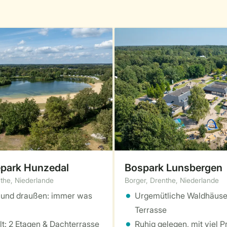
epark Hunzedal
Bospark Lunsbergen
the, Niederlande
Borger, Drenthe, Niederlande
 und draußen: immer was
Urgemütliche Waldhäuse
Terrasse
lt: 2 Etagen & Dachterrasse
Ruhig gelegen, mit viel P