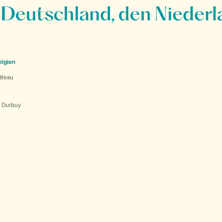
 Deutschland, den Niederl
elgien
âteau
s Durbuy